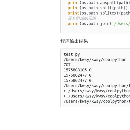
print
(os.path.abspath(path
print
(os.path.split(path))
print
(os.path.splitext(pat
展名组成的元组
print
(os.path.join(
'/Users
程序输出结果
test.py

/Users/kwsy/kwsy/coolpython

707

1575863105.0

1575862477.0

1575862477.0

/Users/kwsy/kwsy/coolpython/t
('/Users/kwsy/kwsy/coolpython
('/Users/kwsy/kwsy/coolpython