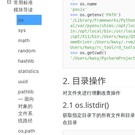
常用标准
>>> 
模块导读
'posix'
>>> 
os.getenv(
'PATH'
os
'/Library/Frameworks/Pytho
al/var/pyenv/shims:/opt/lo
sys
in:/opt/local/bin:/usr/loc
/opt/X11/bin:/Users/kwsy/Q
math
omeDriver:/Users/kwsy/.rvm
Users/kwsy/rc_tool/rd_tool
random
>>> 
'/Users/kwsy/PycharmProjec
hashlib
statistics
2. 目录操作
uuid
pathlib
对文件夹进行增删改查操作
— 面向
2.1 os.listdir()
对象的
文件系
获取指定目录下的所有文件和目
统路径
在目录
os.path