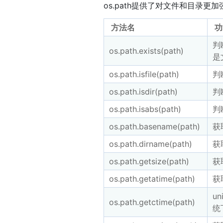
os.path提供了对文件和目录更
方法名
功
判
os.path.exists(path)
是
os.path.isfile(path)
判
os.path.isdir(path)
判
os.path.isabs(path)
判
os.path.basename(path)
获
os.path.dirname(path)
获
os.path.getsize(path)
获
os.path.getatime(path)
获
u
os.path.getctime(path)
统