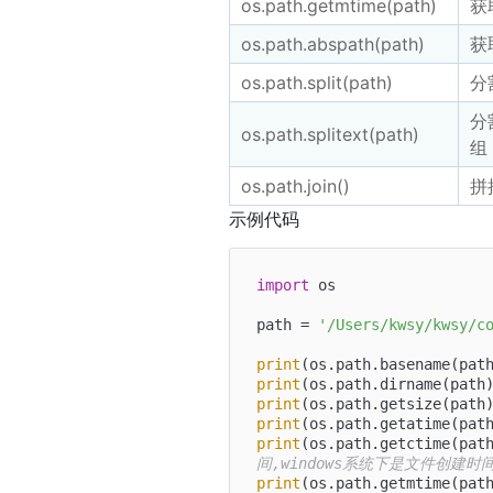
os.path.getmtime(path)
获
os.path.abspath(path)
获
os.path.split(path)
分
分
os.path.splitext(path)
组
os.path.join()
拼
示例代码
import
 os

path = 
'/Users/kwsy/kwsy/c
print
(os.path.basename(pat
print
(os.path.dirname(path
print
(os.path.getsize(path
print
(os.path.getatime(pat
print
(os.path.getctime(pat
间,windows系统下是文件创建时
print
(os.path.getmtime(pat