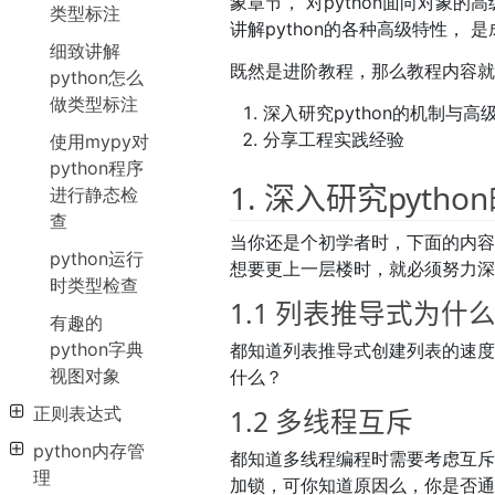
象章节， 对python面向对象
类型标注
讲解python的各种高级特性， 是
细致讲解
既然是进阶教程，那么教程内容
python怎么
做类型标注
深入研究python的机制与高
分享工程实践经验
使用mypy对
python程序
1. 深入研究pyt
进行静态检
查
当你还是个初学者时，下面的内
python运行
想要更上一层楼时，就必须努力深
时类型检查
1.1 列表推导式为什
有趣的
python字典
都知道列表推导式创建列表的速度要
视图对象
什么？
正则表达式
1.2 多线程互斥
python内存管
都知道多线程编程时需要考虑互斥
理
加锁，可你知道原因么，你是否