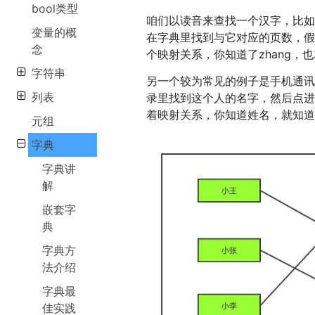
bool类型
咱们以读音来查找一个汉字，比如"
变量的概
在字典里找到与它对应的页数，假设是
念
个映射关系，你知道了zhang，也
字符串
另一个较为常见的例子是手机通
列表
录里找到这个人的名字，然后点
着映射关系，你知道姓名，就知
元组
字典
字典讲
解
嵌套字
典
字典方
法介绍
字典最
佳实践