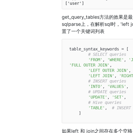
get_query_tables方法
sqlparse上，在解析sql时，'left
置了一个关键词列表
table_syntax_keywords = [

# SELECT queries
'FROM'
, 
'WHERE'
, 
'
'FULL OUTER JOIN'
,

'LEFT OUTER JOIN'
,
'LEFT JOIN'
, 
'RIGH
# INSERT queries
'INTO'
, 
'VALUES'
,

# UPDATE queries
'UPDATE'
, 
'SET'
,

# Hive queries
'TABLE'
,  
# INSERT
如果left 和 join之间存在