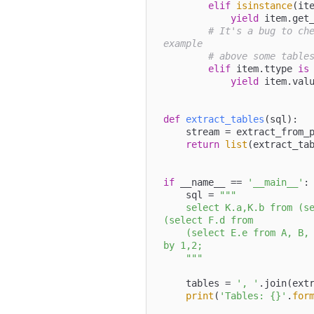
elif
isinstance
(ite
yield
 item.get_
# It's a bug to che
example
# above some table
elif
 item.ttype 
is
yield
 item.valu
def
extract_tables
(
sql
):

    stream = extract_fro
return
list
(extract_tab
if
 __name__ == 
'__main__'
:

    sql = 
"""

    select K.a,K.b from (select H.b from (select G.c from 
(select F.d from

    (select E.e from A, B, C, D, E), F), G), H), I, J, K order 
by 1,2;

    """
    tables = 
', '
.join(extr
print
(
'Tables: {}'
.
for