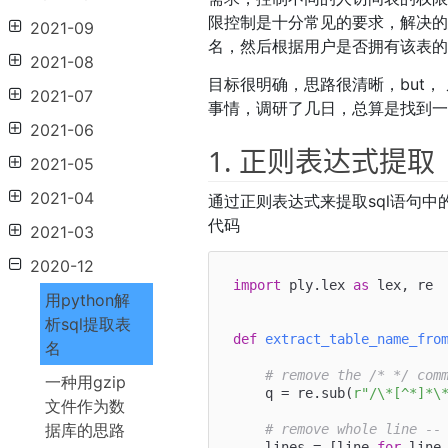
限控制是十分常见的要求，解决的思
2021-09
名，然后根据用户是否拥有该表的
2021-08
目标很明确，思路很清晰，but，
2021-07
事情，调研了几日，总算是找到
2021-06
1. 正则表达式提取
2021-05
2021-04
通过正则表达式来提取sql语句
代码
2021-03
2020-12
import
 ply.lex 
as
 lex, re

用python解
析sql提取表
def
extract_table_name_fro
名
# remove the /* */ com
一种用gzip
    q = re.sub(
r"/\*[^*]*\
文件作为数
据库的思路
# remove whole line --
    lines = [line 
for
 line