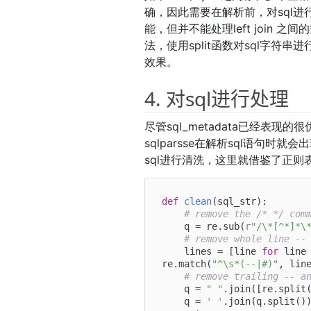
确，因此需要在解析前，对sql进行预
能，但并不能处理left join
法，使用split函数对sql字
效果。
4. 对sql进行处理
尽管sql_metadata已经表现
sqlparsse在解析sql语句
sql进行清洗，这里就借鉴了正
def
clean
(
sql_str
):

# remove the /* */ com
    q = re.sub(
r"/\*[^*]*\
# remove whole line --
    lines = [line 
for
 line
re.match(
"^\s*(--|#)"
, line
# remove trailing -- a
    q = 
" "
.join([re.split
    q = 
' '
.join(q.split())