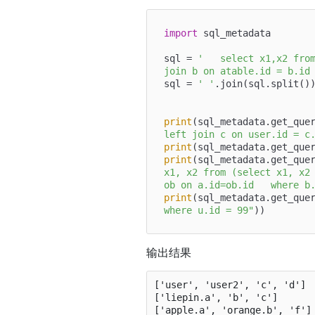
import
 sql_metadata

sql = 
'   select x1,x2 from lie
join b on atable.id = b.id
sql = 
' '
.join(sql.split())
print
(sql_metadata.get_que
left join c on user.id = c
print
print
(sql_metadata.get_que
x1, x2 from (select x1, x2 
ob on a.id=ob.id   where b
print
(sql_metadata.get_que
where u.id = 99"
输出结果
['user', 'user2', 'c', 'd']

['liepin.a', 'b', 'c']

['apple.a', 'orange.b', 'f']
