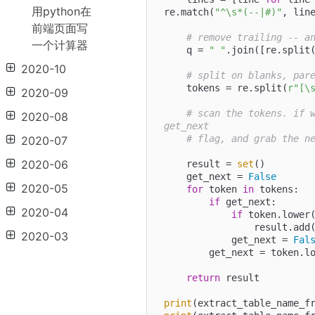
用python在
re.match(
"^\s*(--|#)"
, line
前端页面写
# remove trailing -- a
一个计算器
    q = 
" "
.join([re.split
2020-10
# split on blanks, par
    tokens = re.split(
r"[\
2020-09
# scan the tokens. if w
2020-08
get_next
# flag, and grab the n
2020-07
2020-06
    result = 
set
()

    get_next = 
False
2020-05
for
 token 
in
 tokens:

if
 get_next:

2020-04
if
 token.lower
                result.add(token)

2020-03
            get_next = 
Fal
        get_next = token
return
 result

print
(extract_table_name_f