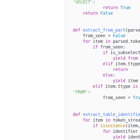
'SELECT'
:

return
True
return
False
def
extract_from_part
(
pars
    from_seen = 
False
for
 item 
in
 parsed.toke
if
 from_seen:

if
 is_subselect
yield
from
elif
 item.ttyp
return
else
:

yield
 item

elif
 item.ttype 
is
'FROM'
:

            from_seen = 
Tr
def
extract_table_identifi
for
 item 
in
 token_strea
if
isinstance
(item,
for
 identifier
yield
 ident